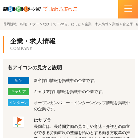
長岡就職・転職・Uターンなび｜でーjobら、ねっと
>
企業・求人情報
>
業種
>
官公庁・
ホーム
企業・求人情報
イベント情報
COMPANY
企業・求人情報
各アイコンの見方と説明
サポートデスクの紹介
新卒
新卒採用情報を掲載中の企業です。
キャリア
キャリア採用情報を掲載中の企業です。
お問い合わせ
インターン
オープンカンパニー・インターンシップ情報を掲載中
の企業です。
関連機関リンク
はたプラ
サイトポリシー
長岡市は、長時間労働の見直しや育児・介護との両立
ができる労働環境の整備を始めとする働き方改革の推
プライバシーポリシー