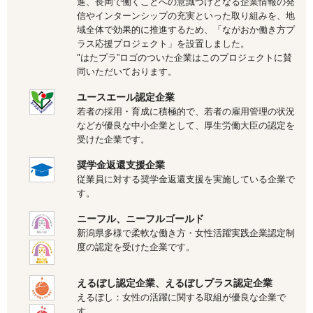
進、長岡で働くことへの意識づけとなる企業情報の発
信やインターンシップの充実といった取り組みを、地
運営会社について
域全体で効果的に推進するため、「ながおか働き方プ
ラス応援プロジェクト」を設置しました。
サイトマップ
"はたプラ”ロゴのついた企業はこのプロジェクトに賛
同いただいております。
ユースエール認定企業
若者の採用・育成に積極的で、若者の雇用管理の状況
などが優良な中小企業として、厚生労働大臣の認定を
受けた企業です。
奨学金返還支援企業
従業員に対する奨学金返還支援を実施している企業で
す。
ニーフル、ニーフルゴールド
新潟県多様で柔軟な働き方・女性活躍実践企業認定制
度の認定を受けた企業です。
えるぼし認定企業、えるぼしプラス認定企業
えるぼし：女性の活躍に関する取組が優良な企業で
す。