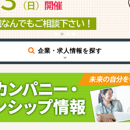
企業・求人情報を探す
探す
職
製造（食品・その他）
IT・
印刷・広告
運送
官公庁・組合・団体
金融