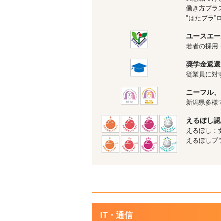
働き方プラ
"はたプラ
ユースエー
若者の採用
奨学金返還
従業員に対
ニーフル、
新潟県多様
えるぼし認
えるぼし：
えるぼしプ
IT・通信