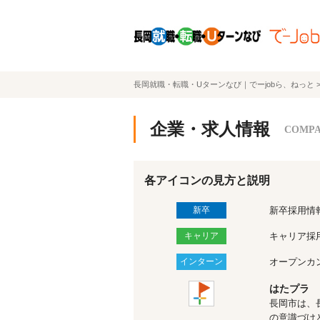
長岡就職・転職・Uターンなび｜でーjobら、ねっと
企業・求人情報
COMP
各アイコンの見方と説明
新卒
新卒採用情
キャリア
キャリア採
インターン
オープンカ
はたプラ
長岡市は、
の意識づけ