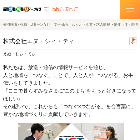
長岡就職・転職・Uターンなび｜でーjobら、ねっと
>
企業・求人情報
>
業種
>
IT・通信
ホーム
株式会社エヌ・シィ・ティ
イベント情報
えぬ・しぃ・てぃ
企業・求人情報
私たちは、放送・通信の情報サービスを通じ、
人と地域を「つなぐ」ことで、人と人が「つながる」お手
サポートデスクの紹介
伝いをしてきました。
『ここで暮らすみなさまに“このまち”をもっと好きになって
お問い合わせ
ほしい』
その想いで、これからも「つなぐ×つながる」を合言葉に、
関連機関リンク
豊かな地域づくりに貢献していきます。
サイトポリシー
プライバシーポリシー