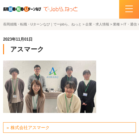
長岡就職・転職・Uターンなび｜でーjobら、ねっと
>
企業・求人情報
>
業種
>
IT・通信
ホーム
2023年11月01日
イベント情報
アスマーク
企業・求人情報
サポートデスクの紹介
お問い合わせ
関連機関リンク
サイトポリシー
株式会社アスマーク
プライバシーポリシー