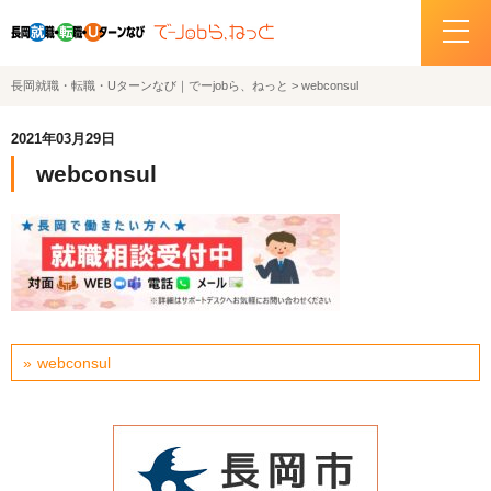
長岡就職・転職・Uターンなび｜でーjobら、ねっと
>
webconsul
ホーム
2021年03月29日
イベント情報
webconsul
企業・求人情報
サポートデスクの紹介
お問い合わせ
webconsul
関連機関リンク
サイトポリシー
プライバシーポリシー