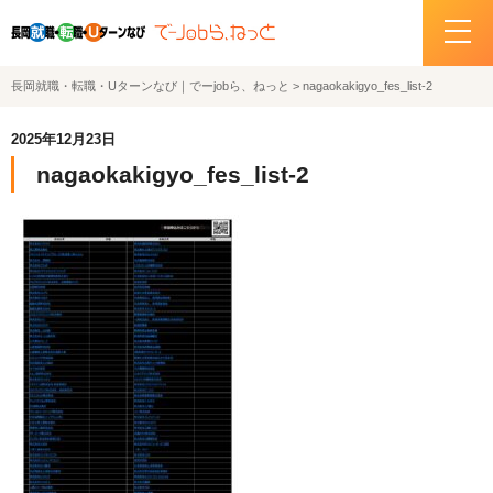
長岡就職・転職・Uターンなび｜でーjobら、ねっと
>
nagaokakigyo_fes_list-2
ホーム
2025年12月23日
イベント情報
nagaokakigyo_fes_list-2
企業・求人情報
サポートデスクの紹介
お問い合わせ
関連機関リンク
サイトポリシー
プライバシーポリシー