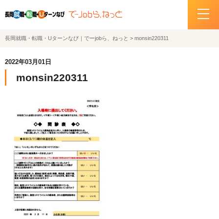
長岡就職・転職・Uターンなび｜でーjobら、ねっと
>
monsin220311
ホーム
2022年03月01日
イベント情報
monsin220311
企業・求人情報
サポートデスクの紹介
お問い合わせ
関連機関リンク
サイトポリシー
プライバシーポリシー