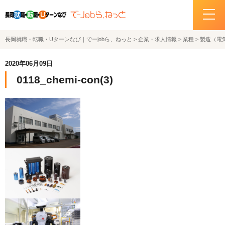
長岡就職・転職・Uターンなび｜でーjobら、ねっと
>
企業・求人情報
>
業種
>
製造（電
ホーム
2020年06月09日
イベント情報
0118_chemi-con(3)
企業・求人情報
サポートデスクの紹介
お問い合わせ
関連機関リンク
サイトポリシー
プライバシーポリシー