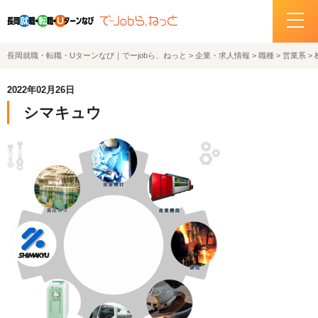
長岡就職・転職・Uターンなび｜でーjobら、ねっと
>
企業・求人情報
>
職種
>
営業系
>
ホーム
2022年02月26日
イベント情報
シマキュウ
企業・求人情報
サポートデスクの紹介
お問い合わせ
関連機関リンク
サイトポリシー
プライバシーポリシー