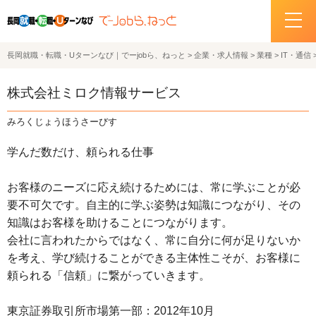
長岡就職・転職・Uターンなび｜でーjobら、ねっと
>
企業・求人情報
>
業種
>
IT・通信
ホーム
株式会社ミロク情報サービス
イベント情報
みろくじょうほうさーびす
企業・求人情報
学んだ数だけ、頼られる仕事
サポートデスクの紹介
お客様のニーズに応え続けるためには、常に学ぶことが必
要不可欠です。自主的に学ぶ姿勢は知識につながり、その
お問い合わせ
知識はお客様を助けることにつながります。
会社に言われたからではなく、常に自分に何が足りないか
関連機関リンク
を考え、学び続けることができる主体性こそが、お客様に
頼られる「信頼」に繋がっていきます。
サイトポリシー
プライバシーポリシー
東京証券取引所市場第一部：2012年10月