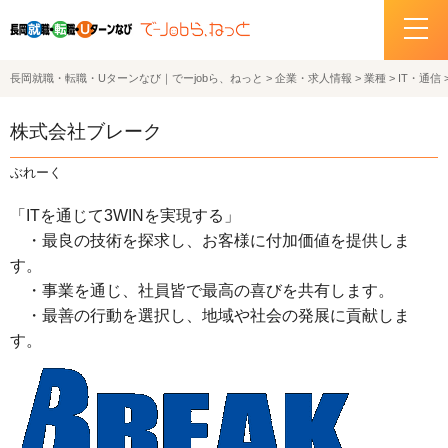
長岡就職・転職・Uターンなび｜でーjobら、ねっと
>
企業・求人情報
>
業種
>
IT・通信
ホーム
株式会社ブレーク
イベント情報
ぶれーく
企業・求人情報
「ITを通じて3WINを実現する」
・最良の技術を探求し、お客様に付加価値を提供しま
サポートデスクの紹介
す。
・事業を通じ、社員皆で最高の喜びを共有します。
お問い合わせ
・最善の行動を選択し、地域や社会の発展に貢献しま
す。
関連機関リンク
サイトポリシー
プライバシーポリシー