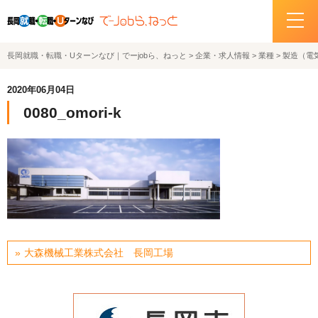
長岡就職・転職・Uターンなび｜でーjobら、ねっと
>
企業・求人情報
>
業種
>
製造（電
ホーム
2020年06月04日
イベント情報
0080_omori-k
企業・求人情報
サポートデスクの紹介
お問い合わせ
大森機械工業株式会社 長岡工場
関連機関リンク
サイトポリシー
プライバシーポリシー