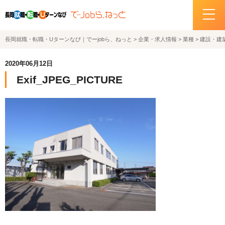
長岡就職・転職・Uターンなび｜でーjobら、ねっと
>
企業・求人情報
>
業種
>
建設・建
ホーム
2020年06月12日
イベント情報
Exif_JPEG_PICTURE
企業・求人情報
サポートデスクの紹介
お問い合わせ
関連機関リンク
サイトポリシー
プライバシーポリシー