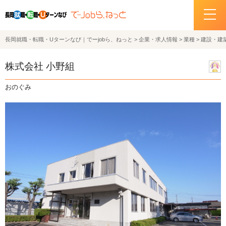
長岡就職・転職・Uターンなび｜でーjobら、ねっと
>
企業・求人情報
>
業種
>
建設・建
ホーム
株式会社 小野組
イベント情報
おのぐみ
企業・求人情報
サポートデスクの紹介
お問い合わせ
関連機関リンク
サイトポリシー
プライバシーポリシー