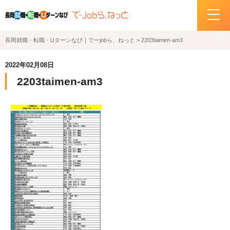
長岡就職・転職・Uターンなび｜でーjobら、ねっと
>
2203taimen-am3
ホーム
2022年02月08日
イベント情報
2203taimen-am3
企業・求人情報
サポートデスクの紹介
お問い合わせ
関連機関リンク
サイトポリシー
プライバシーポリシー