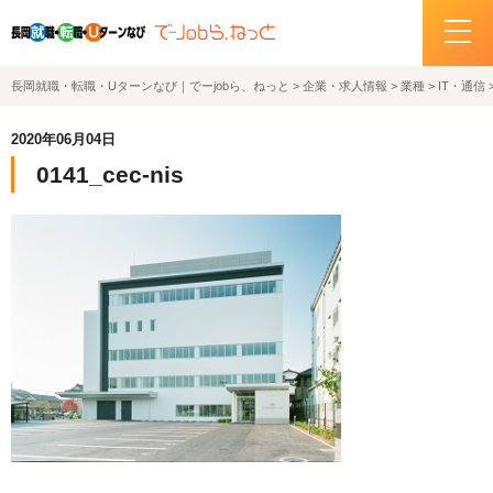
長岡就職・転職・Uターンなび｜でーjobら、ねっと
>
企業・求人情報
>
業種
>
IT・通信
ホーム
2020年06月04日
イベント情報
0141_cec-nis
企業・求人情報
サポートデスクの紹介
お問い合わせ
関連機関リンク
サイトポリシー
プライバシーポリシー