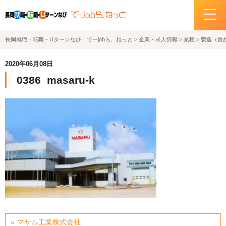
長岡就職・転職・Uターンなび｜でーjobら、ねっと
>
企業・求人情報
>
業種
>
製造（食
ホーム
2020年06月08日
イベント情報
0386_masaru-k
企業・求人情報
サポートデスクの紹介
お問い合わせ
関連機関リンク
サイトポリシー
プライバシーポリシー
マサル工業株式会社