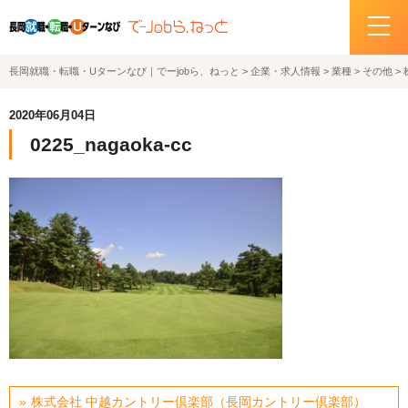
長岡就職・転職・Uターンなび｜でーjobら、ねっと
>
企業・求人情報
>
業種
>
その他
>
ホーム
2020年06月04日
イベント情報
0225_nagaoka-cc
企業・求人情報
サポートデスクの紹介
お問い合わせ
関連機関リンク
サイトポリシー
プライバシーポリシー
株式会社 中越カントリー倶楽部（長岡カントリー倶楽部）