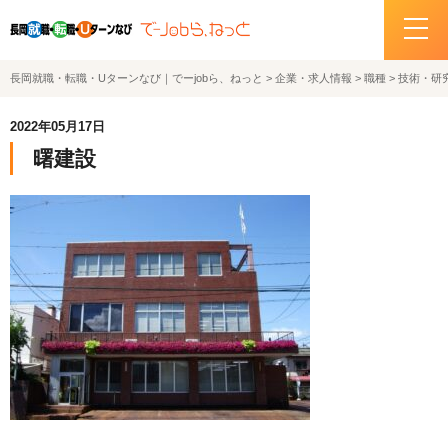
長岡就職・転職・Uターンなび｜でーjobら、ねっと
>
企業・求人情報
>
職種
>
技術・研
ホーム
2022年05月17日
イベント情報
曙建設
企業・求人情報
サポートデスクの紹介
お問い合わせ
関連機関リンク
サイトポリシー
プライバシーポリシー