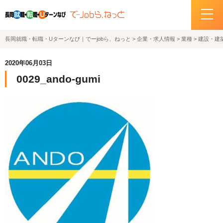
長岡就職・転職・Uターンなび｜でーjobら、ねっと
>
企業・求人情報
>
業種
>
建設・建
ホーム
2020年06月03日
イベント情報
0029_ando-gumi
企業・求人情報
サポートデスクの紹介
お問い合わせ
関連機関リンク
サイトポリシー
プライバシーポリシー