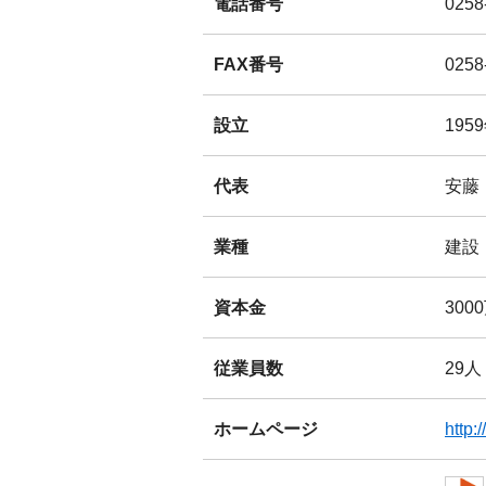
電話番号
0258
FAX番号
0258
設立
195
代表
安藤
業種
建設
資本金
300
従業員数
29人
ホームページ
http: