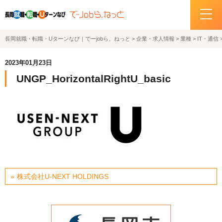
長岡就職・転職・Uターンなび｜でーjobら、ねっと
>
企業・求人情報
>
業種
>
IT・通信
ホーム
2023年01月23日
イベント情報
UNGP_HorizontalRightU_basic
企業・求人情報
サポートデスクの紹介
お問い合わせ
株式会社U-NEXT HOLDINGS
関連機関リンク
サイトポリシー
プライバシーポリシー