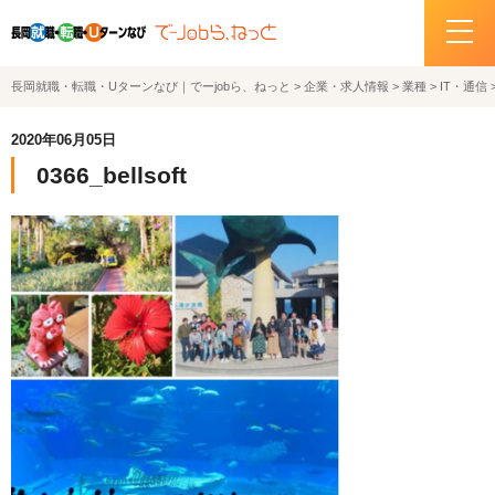
長岡就職・転職・Uターンなび｜でーjobら、ねっと
>
企業・求人情報
>
業種
>
IT・通信
ホーム
2020年06月05日
イベント情報
0366_bellsoft
企業・求人情報
サポートデスクの紹介
お問い合わせ
関連機関リンク
サイトポリシー
プライバシーポリシー