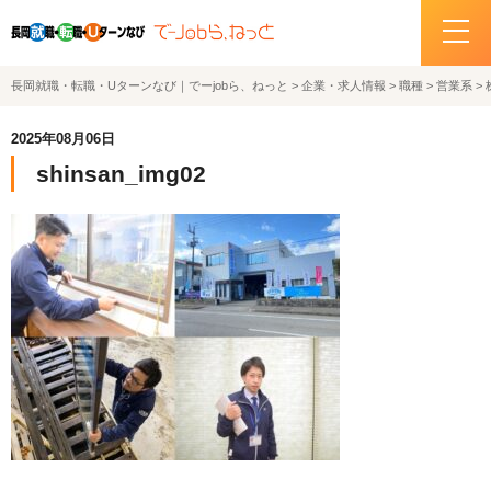
長岡就職・転職・Uターンなび｜でーjobら、ねっと
>
企業・求人情報
>
職種
>
営業系
>
ホーム
2025年08月06日
イベント情報
shinsan_img02
企業・求人情報
サポートデスクの紹介
お問い合わせ
関連機関リンク
サイトポリシー
プライバシーポリシー