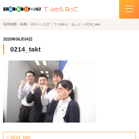
長岡就職・転職・Uターンなび｜でーjobら、ねっと
>
0214_takt
ホーム
2020年06月04日
イベント情報
0214_takt
企業・求人情報
サポートデスクの紹介
お問い合わせ
関連機関リンク
サイトポリシー
プライバシーポリシー
0214_takt