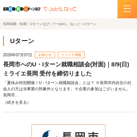
長岡就職・転職・Uターンなび｜でーjobら、ねっと
>
Uターン
ホーム
Uターン
イベント情報
2026年07月07日
お知らせ
イベント情報
企業・求人情報
長岡市へのU・Iターン就職相談会(対面)｜8/9(日)
ミライエ長岡 受付を締切りました
サポートデスクの紹介
「夏休み特別開催！U・Iターン就職相談会」とは？ ※長岡市内在住の社
会人の方は当事業の対象外となります。※企業の参加はございません。
長岡市…
お問い合わせ
（続きを見る）
関連機関リンク
サイトポリシー
プライバシーポリシー