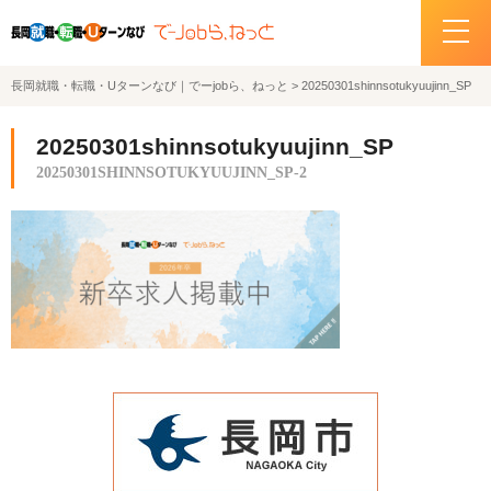
長岡就職・転職・Uターンなび｜でーjobら、ねっと
>
20250301shinnsotukyuujinn_SP
ホーム
20250301shinnsotukyuujinn_SP
イベント情報
20250301SHINNSOTUKYUUJINN_SP-2
企業・求人情報
サポートデスクの紹介
お問い合わせ
関連機関リンク
サイトポリシー
プライバシーポリシー