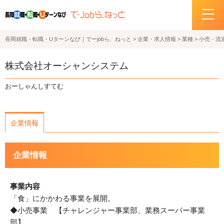
長岡就職・転職・Uターンなび｜でーjobら、ねっと
>
企業・求人情報
>
業種
>
小売・流
ホーム
株式会社オーシャンシステム
イベント情報
おーしゃんしすてむ
企業・求人情報
企業情報
サポートデスクの紹介
企業情報
お問い合わせ
関連機関リンク
事業内容
「食」にかかわる事業を展開。
サイトポリシー
◆小売事業 【チャレンジャー事業部、業務スーパー事業
プライバシーポリシー
部】