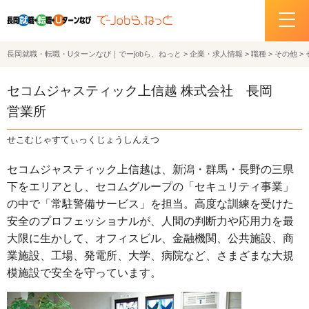
長岡就職・転職・Uターンなび｜でーjobら、ねっと
>
企業・求人情報
>
職種
>
その他
>
ホーム
セコムジャスティック上信越 株式会社 長岡
イベント情報
営業所
企業・求人情報
せこむじゃすてぃっくじょうしんえつ
セコムジャスティック上信越は、新潟・群馬・長野の三県
サポートデスクの紹介
下をエリアとし、セコムグループの「セキュリティ事業」
の中で「常駐警備サービス」を担当。高度な訓練を受けた
お問い合わせ
安全のプロフェッショナルが、人間の判断力や応用力を最
大限に生かして、オフィスビル、金融機関、公共施設、商
関連機関リンク
業施設、工場、発電所、大学、病院など、さまざまな大規
模施設で安全を守っています。
サイトポリシー
プライバシーポリシー