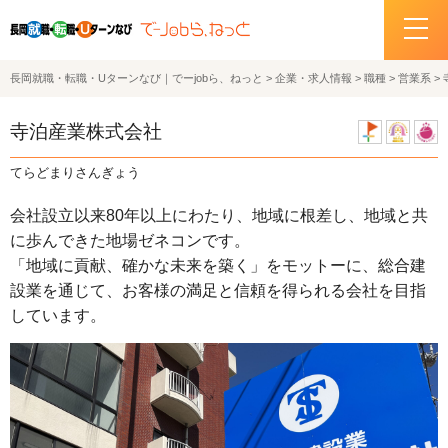
長岡就職・転職・Uターンなび｜でーjobら、ねっと
>
企業・求人情報
>
職種
>
営業系
>
ホーム
寺泊産業株式会社
イベント情報
てらどまりさんぎょう
企業・求人情報
会社設立以来80年以上にわたり、地域に根差し、地域と共
に歩んできた地場ゼネコンです。
サポートデスクの紹介
「地域に貢献、確かな未来を築く」をモットーに、総合建
設業を通じて、お客様の満足と信頼を得られる会社を目指
お問い合わせ
しています。
関連機関リンク
サイトポリシー
プライバシーポリシー