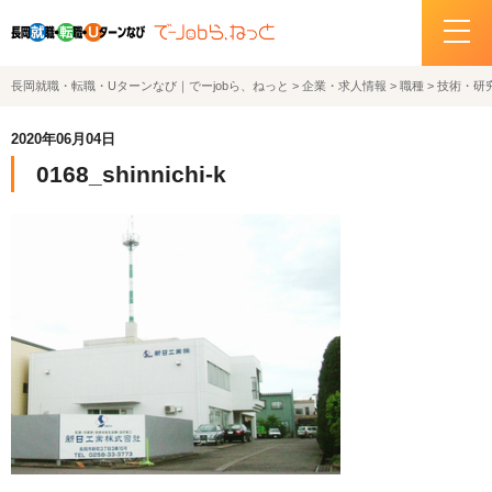
長岡就職・転職・Uターンなび｜でーjobら、ねっと
>
企業・求人情報
>
職種
>
技術・研
ホーム
2020年06月04日
イベント情報
0168_shinnichi-k
企業・求人情報
サポートデスクの紹介
お問い合わせ
関連機関リンク
サイトポリシー
プライバシーポリシー