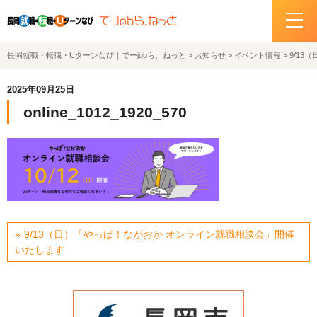
長岡就職・転職・Uターンなび｜でーjobら、ねっと
>
お知らせ
>
イベント情報
>
9/1
ホーム
2025年09月25日
イベント情報
online_1012_1920_570
企業・求人情報
サポートデスクの紹介
お問い合わせ
9/13（日）「やっぱ！ながおか オンライン就職相談会」開催
いたします
関連機関リンク
サイトポリシー
プライバシーポリシー