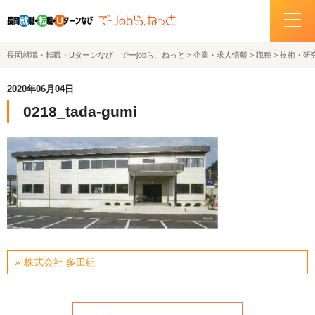
長岡就職・転職・Uターンなび｜でーjobら、ねっと
>
企業・求人情報
>
職種
>
技術・研
ホーム
2020年06月04日
イベント情報
0218_tada-gumi
企業・求人情報
サポートデスクの紹介
お問い合わせ
関連機関リンク
株式会社 多田組
サイトポリシー
プライバシーポリシー