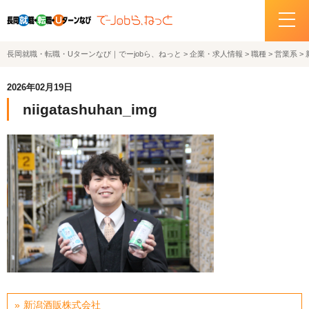
長岡就職・転職・Uターンなび｜でーjobら、ねっと
>
企業・求人情報
>
職種
>
営業系
>
ホーム
2026年02月19日
イベント情報
niigatashuhan_img
企業・求人情報
サポートデスクの紹介
お問い合わせ
関連機関リンク
サイトポリシー
プライバシーポリシー
新潟酒販株式会社