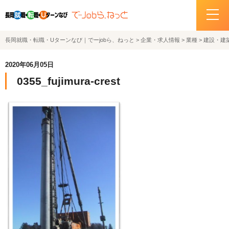
長岡就職・転職・Uターンなび｜でーjobら、ねっと
>
企業・求人情報
>
業種
>
建設・建
ホーム
2020年06月05日
イベント情報
0355_fujimura-crest
企業・求人情報
サポートデスクの紹介
お問い合わせ
関連機関リンク
サイトポリシー
プライバシーポリシー