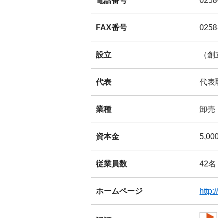
電話番号
0258
FAX番号
0258
設立
（創
代表
代表
業種
卸売
資本金
5,0
従業員数
42名
ホームページ
http: