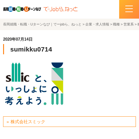
長岡就職・転職・Uターンなび｜でーjobら、ねっと
>
企業・求人情報
>
職種
>
営業系
>
ホーム
2020年07月14日
イベント情報
sumikku0714
企業・求人情報
サポートデスクの紹介
お問い合わせ
関連機関リンク
株式会社スミック
サイトポリシー
プライバシーポリシー