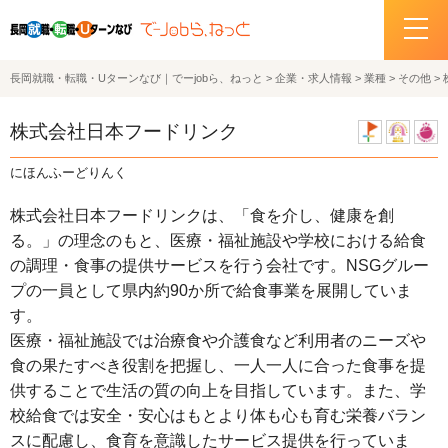
長岡就職・転職・Uターンなび｜でーjobら、ねっと
>
企業・求人情報
>
業種
>
その他
>
ホーム
株式会社日本フードリンク
イベント情報
にほんふーどりんく
企業・求人情報
株式会社日本フードリンクは、「食を介し、健康を創
る。」の理念のもと、医療・福祉施設や学校における給食
サポートデスクの紹介
の調理・食事の提供サービスを行う会社です。NSGグルー
プの一員として県内約90か所で給食事業を展開していま
お問い合わせ
す。
医療・福祉施設では治療食や介護食など利用者のニーズや
関連機関リンク
食の果たすべき役割を把握し、一人一人に合った食事を提
供することで生活の質の向上を目指しています。また、学
サイトポリシー
校給食では安全・安心はもとより体も心も育む栄養バラン
プライバシーポリシー
スに配慮し、食育を意識したサービス提供を行っていま