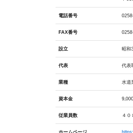
電話番号
0258
FAX番号
0258
設立
昭和3
代表
代表
業種
水道
資本金
9,0
従業員数
４０
ホームページ
https