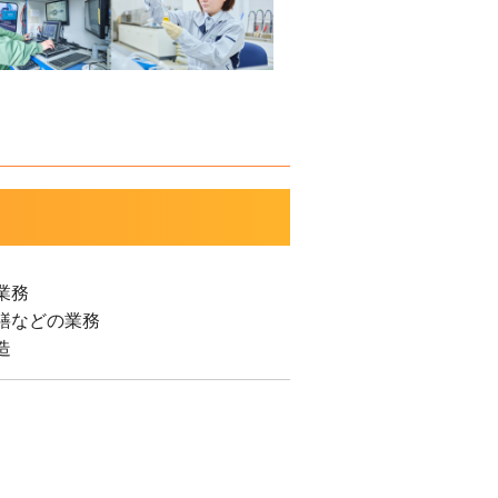
業務
繕などの業務
造