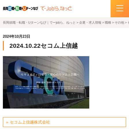
長岡就職・転職・Uターンなび｜でーjobら、ねっと
>
企業・求人情報
>
職種
>
その他
>
ホーム
2024年10月23日
イベント情報
2024.10.22セコム上信越
企業・求人情報
サポートデスクの紹介
お問い合わせ
関連機関リンク
サイトポリシー
セコム上信越株式会社
プライバシーポリシー