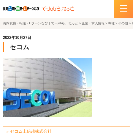
長岡就職・転職・Uターンなび｜でーjobら、ねっと
>
企業・求人情報
>
職種
>
その他
>
ホーム
2022年10月27日
イベント情報
セコム
企業・求人情報
サポートデスクの紹介
お問い合わせ
関連機関リンク
サイトポリシー
プライバシーポリシー
セコム上信越株式会社