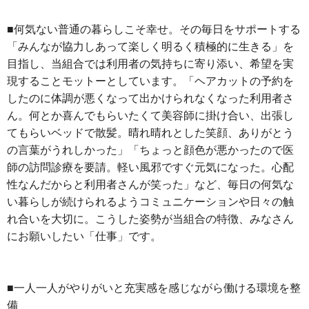
運営会社について
■何気ない普通の暮らしこそ幸せ。その毎日をサポートする
「みんなが協力しあって楽しく明るく積極的に生きる」を
サイトマップ
目指し、当組合では利用者の気持ちに寄り添い、希望を実
現することモットーとしています。「ヘアカットの予約を
したのに体調が悪くなって出かけられなくなった利用者さ
ん。何とか喜んでもらいたくて美容師に掛け合い、出張し
てもらいベッドで散髪。晴れ晴れとした笑顔、ありがとう
の言葉がうれしかった」「ちょっと顔色が悪かったので医
師の訪問診療を要請。軽い風邪ですぐ元気になった。心配
性なんだからと利用者さんが笑った」など、毎日の何気な
い暮らしが続けられるようコミュニケーションや日々の触
れ合いを大切に。こうした姿勢が当組合の特徴、みなさん
にお願いしたい「仕事」です。
■一人一人がやりがいと充実感を感じながら働ける環境を整
備