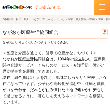
長岡就職・転職・Uターンなび｜でーjobら、ねっと
>
企業・求人情報
>
業種
>
医療・福
ホーム
ながおか医療生活協同組合
イベント情報
ながおかいりょうせいかつきょうどうくみあい
企業・求人情報
＜医療と介護を通じて、健康で心豊かなまちづくり＞
ながおか医療生活協同組合は、1994年の設立以来、医療機
サポートデスクの紹介
関や介護サービス・くらしのサービス・介護予防・障がい
児支援事業を展開してきました。
お問い合わせ
現在、組合員は1万人を超え、地域にしっかりと根差した存
在になっています。少子化や高齢化が進む中、住民と職員
関連機関リンク
が力を合わせ、だれもが住み慣れた土地で健やかに安心し
て過ごせるように、暮らしを支えるネットワークを構築し
サイトポリシー
ています。
プライバシーポリシー