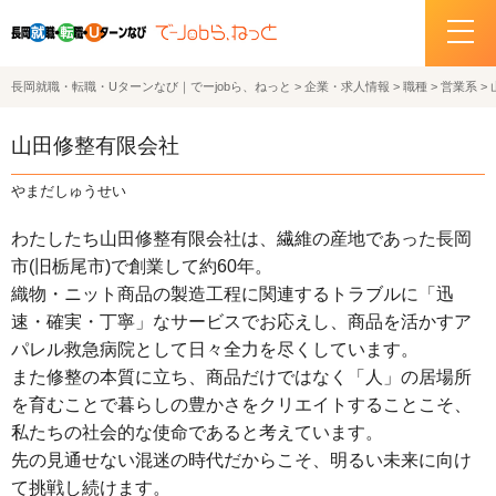
長岡就職・転職・Uターンなび｜でーjobら、ねっと
>
企業・求人情報
>
職種
>
営業系
>
ホーム
山田修整有限会社
イベント情報
やまだしゅうせい
企業・求人情報
わたしたち山田修整有限会社は、繊維の産地であった長岡
市(旧栃尾市)で創業して約60年。
サポートデスクの紹介
織物・ニット商品の製造工程に関連するトラブルに「迅
速・確実・丁寧」なサービスでお応えし、商品を活かすア
お問い合わせ
パレル救急病院として日々全力を尽くしています。
また修整の本質に立ち、商品だけではなく「人」の居場所
関連機関リンク
を育むことで暮らしの豊かさをクリエイトすることこそ、
私たちの社会的な使命であると考えています。
サイトポリシー
先の見通せない混迷の時代だからこそ、明るい未来に向け
プライバシーポリシー
て挑戦し続けます。