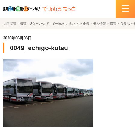
長岡就職・転職・Uターンなび｜でーjobら、ねっと
>
企業・求人情報
>
職種
>
営業系
>
ホーム
2020年06月03日
イベント情報
0049_echigo-kotsu
企業・求人情報
サポートデスクの紹介
お問い合わせ
関連機関リンク
サイトポリシー
プライバシーポリシー