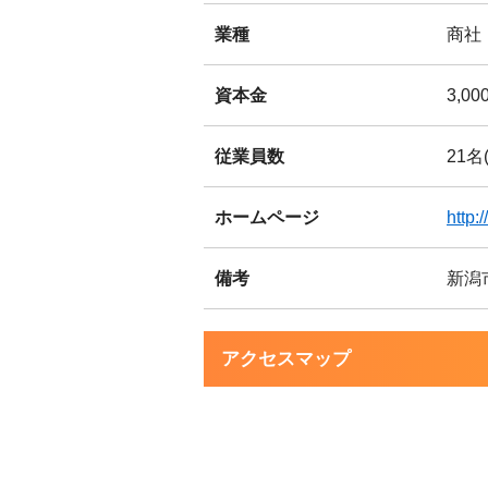
業種
商社
資本金
3,0
従業員数
21名
ホームページ
http:
備考
新潟
アクセスマップ