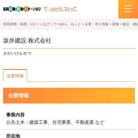
長岡就職・転職・Uターンなび｜でーjobら、ねっと
>
企業・求人情報
>
業種
>
建設・建
ホーム
坂井建設 株式会社
イベント情報
さかいけんせつ
企業・求人情報
企業情報
サポートデスクの紹介
企業情報
お問い合わせ
関連機関リンク
事業内容
公共土木・建築工事、住宅事業、不動産業 など
サイトポリシー
プライバシーポリシー
所在地