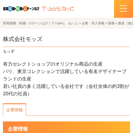
長岡就職・転職・Uターンなび｜でーjobら、ねっと
>
企業・求人情報
>
業種
>
製造（食
ホーム
株式会社モッズ
イベント情報
もっず
企業・求人情報
有力セレクトショップのオリジナル商品の生産
パリ、東京コレクションで活躍している有名デザイナーブ
サポートデスクの紹介
ランドの生産
若い社員の多く活躍している会社です（会社全体の約3割が
お問い合わせ
20代の社員）
関連機関リンク
企業情報
サイトポリシー
企業情報
プライバシーポリシー