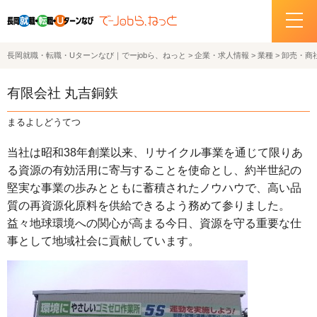
長岡就職・転職・Uターンなび｜でーjobら、ねっと
>
企業・求人情報
>
業種
>
卸売・商
ホーム
有限会社 丸吉銅鉄
イベント情報
まるよしどうてつ
企業・求人情報
当社は昭和38年創業以来、リサイクル事業を通じて限りあ
る資源の有効活用に寄与することを使命とし、約半世紀の
サポートデスクの紹介
堅実な事業の歩みとともに蓄積されたノウハウで、高い品
質の再資源化原料を供給できるよう務めて参りました。
お問い合わせ
益々地球環境への関心が高まる今日、資源を守る重要な仕
事として地域社会に貢献しています。
関連機関リンク
サイトポリシー
プライバシーポリシー