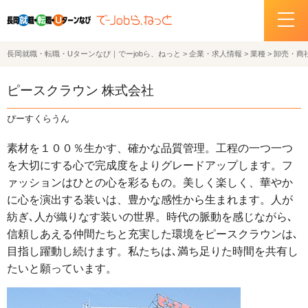
長岡就職・転職・Uターンなび｜でーjobら、ねっと
>
企業・求人情報
>
業種
>
卸売・商
ホーム
ピースクラウン 株式会社
イベント情報
ぴーすくらうん
企業・求人情報
素材を１００％生かす、確かな品質管理。工程の一つ一つ
を大切にする心で完成度をよりグレードアップします。フ
サポートデスクの紹介
ァッションはひとの心を彩るもの。美しく楽しく、華やか
に心を演出する装いは、豊かな感性から生まれます。人が
お問い合わせ
紡ぎ､人が織りなす装いの世界。時代の脈動を感じながら､
信頼しあえる仲間たちと充実した環境をピースクラウンは､
関連機関リンク
目指し躍動し続けます。私たちは､満ち足りた時間を共有し
たいと願っています。
サイトポリシー
プライバシーポリシー